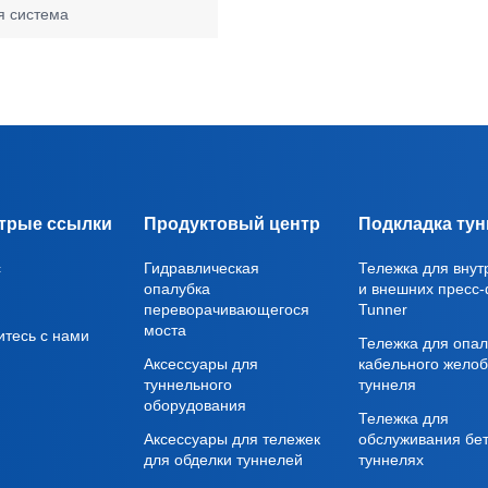
я система
трые ссылки
Продуктовый центр
Подкладка тун
с
Гидравлическая
Тележка для внут
опалубка
и внешних пресс
переворачивающегося
Tunner
моста
итесь с нами
Тележка для опал
Аксессуары для
кабельного жело
туннельного
туннеля
оборудования
Тележка для
Аксессуары для тележек
обслуживания бет
для обделки туннелей
туннелях