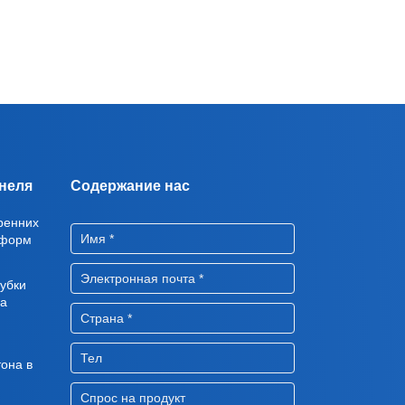
неля
Содержание нас
ренних
-форм
убки
ба
она в