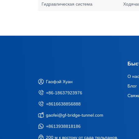
Гидравлическая система
Ходяча
Быс
О на
Гаофэй Хуан
Блог
+86-18637923976
Свяж
+8616638856888
gaofei@gf-bridge-tunnel.com
+8613938818186
200 м к востоку от сада тюльпанов,