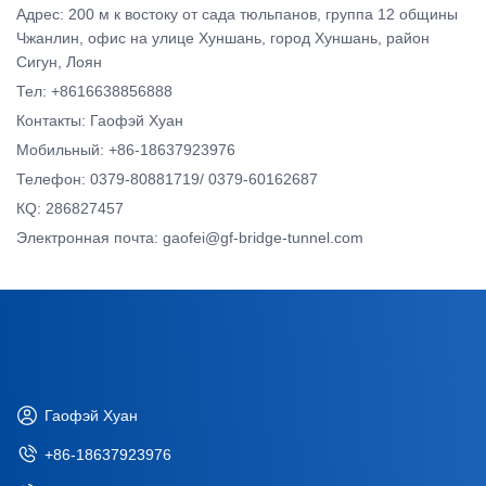
Адрес: 200 м к востоку от сада тюльпанов, группа 12 общины
Чжанлин, офис на улице Хуншань, город Хуншань, район
Сигун, Лоян
Тел: +8616638856888
Контакты: Гаофэй Хуан
Мобильный: +86-18637923976
Телефон: 0379-80881719/ 0379-60162687
КQ: 286827457
Электронная почта: gaofei@gf-bridge-tunnel.com
Гаофэй Хуан
+86-18637923976