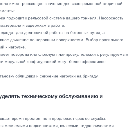
неля имеет решающее значение для своевременной вторичной
оменты:
жка подходит к рельсовой системе вашего тоннеля. Несоосность
 материала и задержкам в работе.
одходят для долговечной работы на бетонных путях, а
авное движение по неровным поверхностям. Выбор правильного
ий к нагрузке.
 имеет повороты или сложную планировку, тележки с регулируемым
ли модульной конфигурацией могут более эффективно
ановку облицовки и снижение нагрузки на бригаду.
 уделять техническому обслуживанию и
ащает время простоя, но и продлевает срок ее службы:
о заменяемыми подшипниками, колесами, гидравлическими